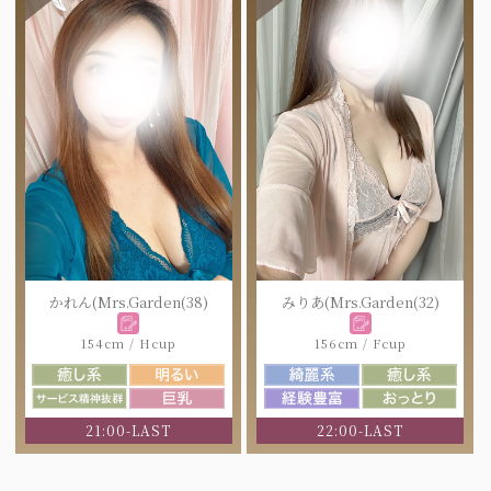
かれん(Mrs.Garden(38)
みりあ(Mrs.Garden(32)
154cm / Hcup
156cm / Fcup
21:00-LAST
22:00-LAST