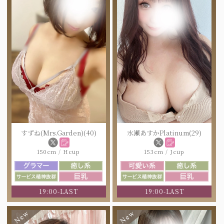
すずね(Mrs.Garden)(40)
水瀬あすかPlatinum(29)
150cm / Hcup
153cm / Jcup
19:00-LAST
19:00-LAST