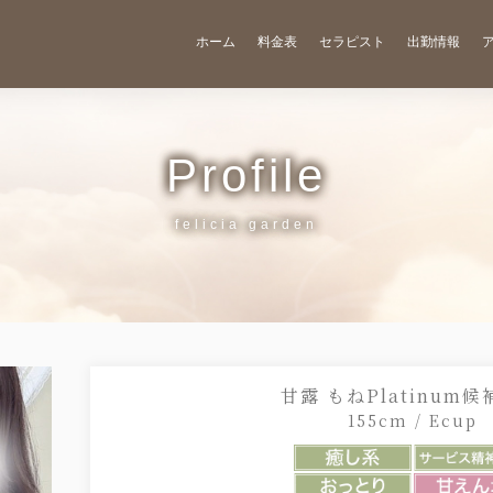
ホーム
料金表
セラピスト
出勤情報
Profile
甘露 もねPlatinum候補
155cm / Ecup