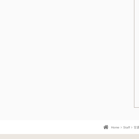
Home
Staff
甘露